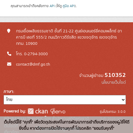
คุณสามารถเข้าถึงคลังทาง
API
(ให้ดู
คู่มือ API
).
กรมเชื้อเพลิงธรรมชาติ ชั้นที่ 21-22 ศูนย์เอนเนอร์ยี่คอมเพล็กซ์ อา
คารบี เลขที่ 555/2 ถนนวิภาวดีรังสิต แขวงจตุจักร เขตจตุจักร
กทม. 10900
โทร. 0-2794-3000
contact@dmf.go.th
510352
จำนวนผู้เข้าชม
นโยบายเว็บไซต์
ภาษา
Powered by:
รุ่นโปรแกรม: 3.0.0
สนับสนุนระบบ Thai-GDC โดย สำนักงานสถิติแห่งชาติ
วันที่: 2025-06-
x
เว็บไซต์นี้ใช้ "คุกกี้" เพื่อวัตถุประสงค์ในการพัฒนาการเข้าถึงบริการของผู้ใช้ให้ดี
เว็บไซต์ที่
10
ยิ่งขึ้น หากต้องการเปิดใช้งานคุกกี้ โปรดคลิก "ยอมรับคุกกี้"
ระบบบัญชีข้อมูลภาครัฐ
เกี่ยวข้อง: